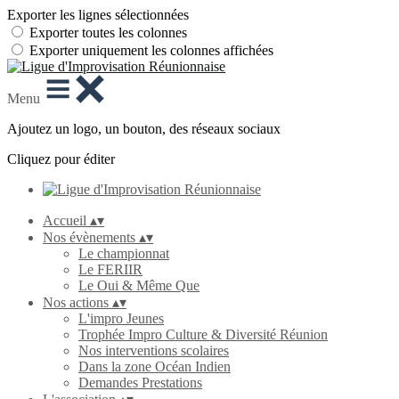
Exporter les lignes sélectionnées
Exporter toutes les colonnes
Exporter uniquement les colonnes affichées
Menu
Ajoutez un logo, un bouton, des réseaux sociaux
Cliquez pour éditer
Accueil
▴
▾
Nos évènements
▴
▾
Le championnat
Le FERIIR
Le Oui & Même Que
Nos actions
▴
▾
L'impro Jeunes
Trophée Impro Culture & Diversité Réunion
Nos interventions scolaires
Dans la zone Océan Indien
Demandes Prestations